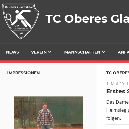
Zum
Inhalt
TC Oberes Gl
springen
NEWS
VEREIN
MANNSCHAFTEN
ANF
IMPRESSIONEN
TC OBERE
1. Mai 2011
Erstes 
Das Damen
Heimsieg 
folgen.