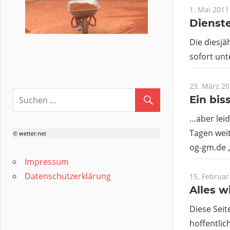
1. Mai 2011
Dienste
Die diesjä
sofort unt
23. März 2
Ein bis
…aber leid
Tagen weit
© wetter.net
og-gm.de „
Impressum
Datenschutzerklärung
15. Februar
Alles w
Diese Seit
hoffentlich