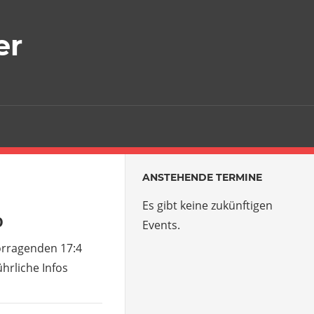
Der
er
Tennisverein
für
Glan-
Münchweiler
und
ANSTEHENDE TERMINE
Umgebung
Es gibt keine zukünftigen
0
Events.
orragenden 17:4
hrliche Infos