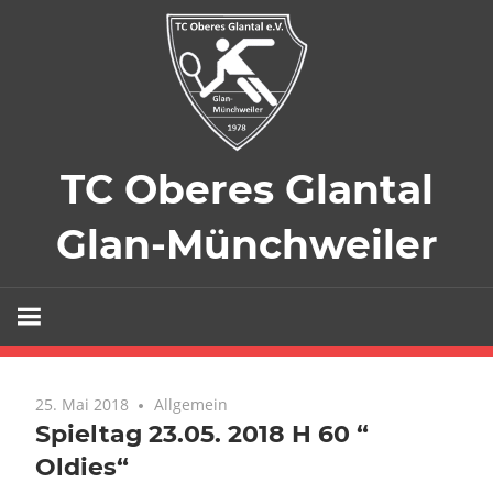
Zum
Inhalt
springen
TC Oberes Glantal
Glan-Münchweiler
Der
Tennisverein
für
Glan-
25. Mai 2018
Allgemein
Münchweiler
Spieltag 23.05. 2018 H 60 “
und
Oldies“